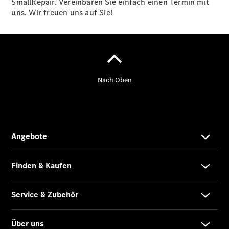
SmallRepair. Vereinbaren Sie einfach einen Termin mit
uns. Wir freuen uns auf Sie!
Übersicht
MobiloVan
Intelligente
Fahrzeugsteuerung
Übersicht
Digitale
Extras
Van Uptime
Monitor
Onboard