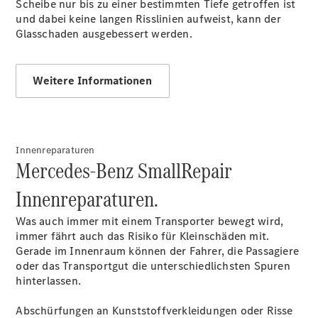
Scheibe nur bis zu einer bestimmten Tiefe getroffen ist
Finanzdienste
und dabei keine langen Risslinien aufweist, kann der
Reifen &
Glasschaden ausgebessert werden.
Kompletträder
Weitere Informationen
Innenreparaturen
Mercedes-Benz SmallRepair
Reifen- und
Komplettradschutz
Innenreparaturen.
EU-
Reifenlabel
Was auch immer mit einem Transporter bewegt wird,
Transporter-
immer fährt auch das Risiko für Kleinschäden mit.
Service
Gerade im Innenraum können der Fahrer, die Passagiere
oder das Transportgut die unterschiedlichsten Spuren
hinterlassen.
Abschürfungen an Kunststoffverkleidungen oder Risse