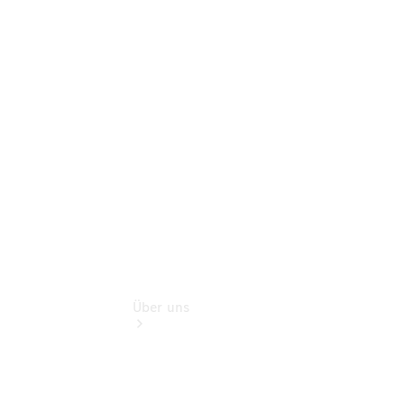
Service für
Reisemobile
Teile &
Zubehör
Rückrufe &
Umrüstungen
Modellübersicht
Über uns