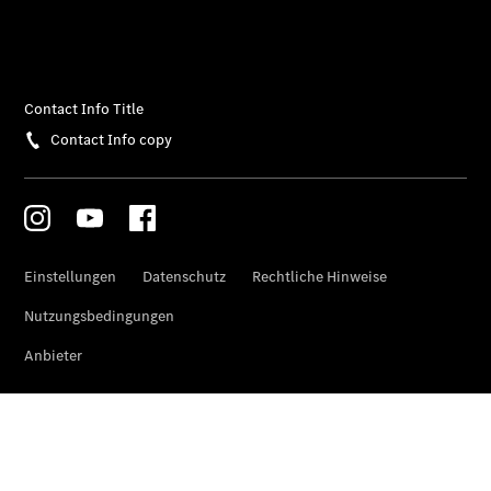
Service App
Mercedes-
Benz
Qualität
Übersicht
Original-
Teile
Neufahrzeuggarantie
Online-
Terminbuchung
Pannen- &
Schadenhilfe