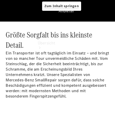
Zum Inhalt springen
Anbieter
Größte Sorgfalt bis ins kleinste
Anbieter
Detail.
Übersicht
Ein Transporter ist oft tagtäglich im Einsatz – und bringt
von so mancher Tour unvermeidliche Schäden mit. Vom
Steinschlag, der die Sicherheit beeinträchtigt, bis zur
Schramme, die am Erscheinungsbild Ihres
Unternehmens kratzt. Unsere Spezialisten von
Mercedes-Benz SmallRepair sorgen dafür, dass solche
Startseite
Beschädigungen effizient und kompetent ausgebessert
Ansprechpartner
werden: mit modernsten Methoden und mit
finden
besonderem Fingerspitzengefühl.
Probefahrt
vereinbaren
Beratung