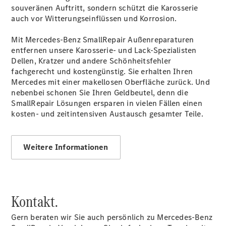
VanService
souveränen Auftritt, sondern schützt die Karosserie
basic
auch vor Witterungseinflüssen und Korrosion.
Gebrauchtwagenangebote
Mit Mercedes-Benz SmallRepair Außenreparaturen
entfernen unsere Karosserie- und Lack-Spezialisten
Dellen, Kratzer und andere Schönheitsfehler
fachgerecht und kostengünstig. Sie erhalten Ihren
Mercedes mit einer makellosen Oberfläche zurück. Und
nebenbei schonen Sie Ihren Geldbeutel, denn die
Junge
SmallRepair Lösungen ersparen in vielen Fällen einen
Gebrauchte
kosten- und zeitintensiven Austausch gesamter Teile.
Finanzierung
Junge
Gebrauchte
Weitere Informationen
Leasing
Junge
Gebrauchte
Finanzierung
eVans
Kontakt.
Mobilitätslösungen
Gern beraten wir Sie auch persönlich zu Mercedes-Benz