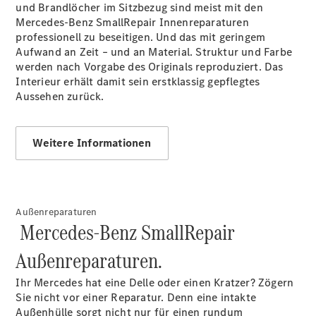
und Brandlöcher im Sitzbezug sind meist mit den
Mercedes-Benz SmallRepair Innenreparaturen
professionell zu beseitigen. Und das mit geringem
Übersicht
Aufwand an Zeit – und an Material. Struktur und Farbe
Unfallreparaturen
werden nach Vorgabe des Originals reproduziert. Das
SmallRepair
Interieur erhält damit sein erstklassig gepflegtes
Rücknahme
Aussehen zurück.
&
Entsorgung
Wartung
Weitere Informationen
Reparatur
Service-
und
Garantie-
Außenreparaturen
Pakete
Mercedes-Benz SmallRepair
Mobile
Service
Außenreparaturen.
Fleet
Services
Ihr Mercedes hat eine Delle oder einen Kratzer? Zögern
Elektrofahrzeug-
Sie nicht vor einer Reparatur. Denn eine intakte
Service
Außenhülle sorgt nicht nur für einen rundum