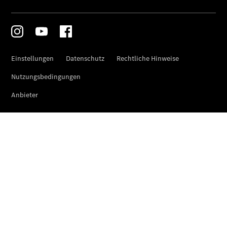
Finanzdienste
Reifen &
Kompletträder
Reifen- und
Komplettradschutz
EU-
Reifenlabel
Transporter-
Service