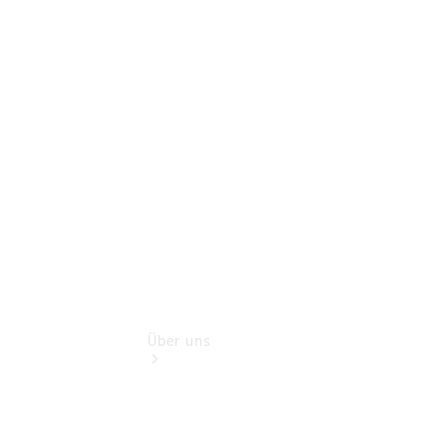
Service für
Reisemobile
Teile &
Zubehör
Rückrufe &
Umrüstungen
Modellübersicht
Über uns